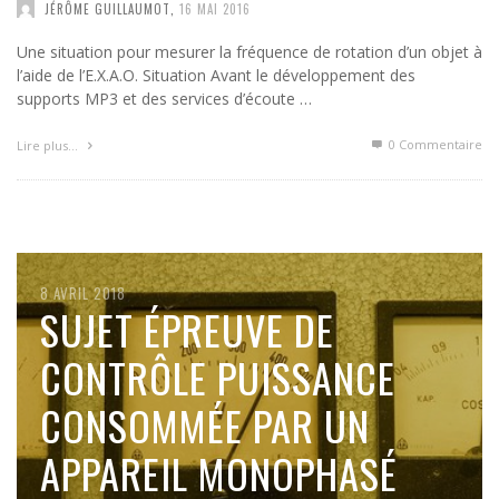
JÉRÔME GUILLAUMOT
,
16 MAI 2016
Une situation pour mesurer la fréquence de rotation d’un objet à
l’aide de l’E.X.A.O. Situation Avant le développement des
supports MP3 et des services d’écoute …
0 Commentaire
Lire plus…
8 AVRIL 2018
8 AVRIL 2018
7 AVRIL 2018
4 AVRIL 2018
SUJET ÉPREUVE DE
SUJET ÉPREUVE DE
SUJET ÉPREUVE DE
SUJET ÉPREUVE DE
CONTRÔLE PROBABILITÉS
CONTRÔLE PUISSANCE
CONTRÔLE SUITES
CONTRÔLE DÉTERGENTS
CONSOMMÉE PAR UN
GÉOMÉTRIQUES –
(HS6)
LIRE PLUS…
APPAREIL MONOPHASÉ
ÉQUATION A^X
LIRE PLUS…