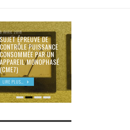
VALÉRIE THÉRIC
VALÉRIE THÉRIC
,
,
25 MARS 2016
7 AVRIL 2018
8 AVRIL 2018
SUJET ÉPREUVE DE
CONTRÔLE PUISSANCE
CONSOMMÉE PAR UN
APPAREIL MONOPHASÉ
(CME7)
LIRE PLUS…