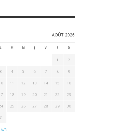
AOÛT 2026
L
M
M
J
V
S
D
1
2
3
4
5
6
7
8
9
10
11
12
13
14
15
16
17
18
19
20
21
22
23
24
25
26
27
28
29
30
31
 AVR