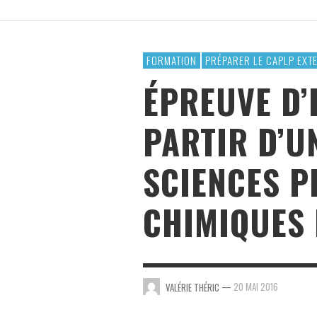
PROGRAMME COMPLÉMENTAIRE
BACCALAURÉAT PROFESSIONNE
VALÉRIE THÉRIC
,
19 MARS 2016
FORMATION
PRÉPARER LE CAPLP EXT
ÉPREUVE D’
PARTIR D’U
SCIENCES P
CHIMIQUES 
—
20 MAI 2016
VALÉRIE THÉRIC