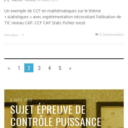
Un exemple de CCF en mathématiques sur le thème
« statistiques » avec expérimentation nécessitant l’utilisation de
TIC niveau CAP. CCF CAP Stats Fichier excel
0 Commentaire
Lire plus…
«
1
2
3
4
5
»
8 AVRIL 2018
8 AVRIL 2018
7 AVRIL 2018
4 AVRIL 2018
SUJET ÉPREUVE DE
SUJET ÉPREUVE DE
SUJET ÉPREUVE DE
SUJET ÉPREUVE DE
CONTRÔLE PROBABILITÉS
CONTRÔLE PUISSANCE
CONTRÔLE SUITES
CONTRÔLE DÉTERGENTS