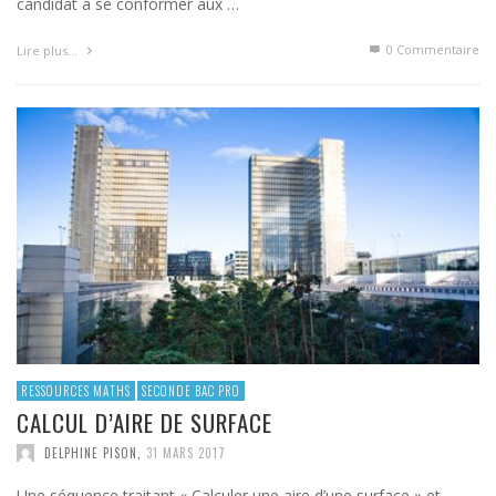
candidat à se conformer aux …
0 Commentaire
Lire plus…
RESSOURCES MATHS
SECONDE BAC PRO
CALCUL D’AIRE DE SURFACE
DELPHINE PISON
,
31 MARS 2017
Une séquence traitant « Calculer une aire d’une surface » et