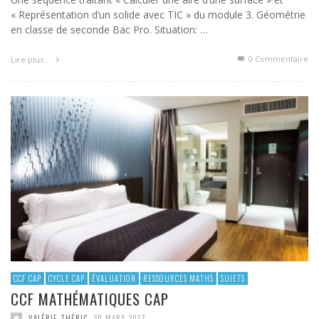
« Représentation d’un solide avec TIC » du module 3. Géométrie
en classe de seconde Bac Pro. Situation: …
0 Commentaire
Lire plus…
CCF CAP
CYCLE CAP
ÉVALUATION
RESSOURCES MATHS
SUJETS
CCF MATHÉMATIQUES CAP
VALÉRIE THÉRIC
,
30 MARS 2017