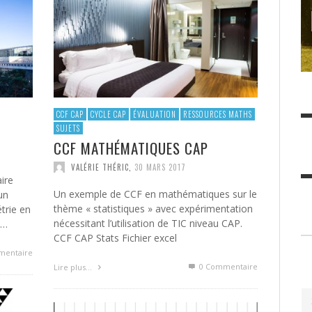
ADMIN
,
18 MARS 2016
VALÉRIE THÉRIC
DELPHINE PISON
,
,
8 OCTOBRE 2017
8 OCTOBRE
L
(CME7)
2017
DELPHINE PISON
,
8 AVRIL 2018
CCF CAP
CYCLE CAP
ÉVALUATION
RESSOURCES MATHS
SUJETS
CCF MATHÉMATIQUES CAP
VALÉRIE THÉRIC
,
30 MARS 2017
ire
Un exemple de CCF en mathématiques sur le
un
thème « statistiques » avec expérimentation
trie en
nécessitant l’utilisation de TIC niveau CAP.
 …
CCF CAP Stats Fichier excel
mentaire
0 Commentaire
Lire plus…