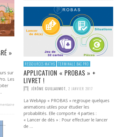
GRÉ »
RESSOURCES MATHS
TERMINALE BAC PRO
APPLICATION « PROBAS » +
ours sur
LIVRET !
Pro. Les
oiter
JÉRÔME GUILLAUMOT
,
2 JANVIER 2017
…
La WebApp « PROBAS » regroupe quelques
mentaire
animations utiles pour étudier les
probabilités. Elle comporte 4 parties :
« Lancer de dés » : Pour effectuer le lancer
de …