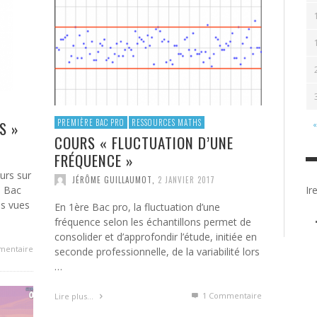
PREMIÈRE BAC PRO
RESSOURCES MATHS
S »
«
COURS « FLUCTUATION D’UNE
FRÉQUENCE »
ours sur
JÉRÔME GUILLAUMOT
,
2 JANVIER 2017
e Bac
Ir
ns vues
En 1ère Bac pro, la fluctuation d’une
fréquence selon les échantillons permet de
consolider et d’approfondir l’étude, initiée en
mentaire
seconde professionnelle, de la variabilité lors
…
1
Commentaire
Lire plus…