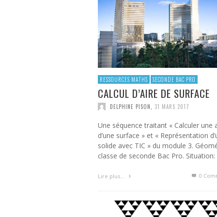
PROGRAMME COMPLÉMENTAIRE
BACCALAURÉAT PROFESSIONNE
VALÉRIE THÉRIC
,
19 MARS 2016
RESSOURCES MATHS
SECONDE BAC PRO
CALCUL D’AIRE DE SURFACE
DELPHINE PISON
,
31 MARS 2017
Une séquence traitant « Calculer une a
d’une surface » et « Représentation d’
solide avec TIC » du module 3. Géomé
classe de seconde Bac Pro. Situation:
0 Com
Lire plus…