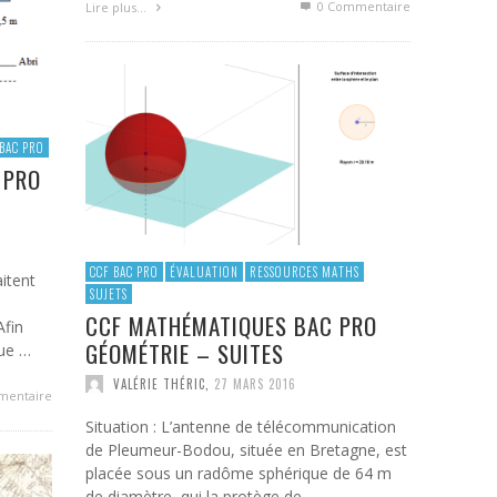
0 Commentaire
Lire plus…
BAC PRO
 PRO
CCF BAC PRO
ÉVALUATION
RESSOURCES MATHS
itent
SUJETS
e
CCF MATHÉMATIQUES BAC PRO
Afin
GÉOMÉTRIE – SUITES
que …
VALÉRIE THÉRIC
,
27 MARS 2016
mentaire
Situation : L’antenne de télécommunication
de Pleumeur-Bodou, située en Bretagne, est
placée sous un radôme sphérique de 64 m
de diamètre, qui la protège de