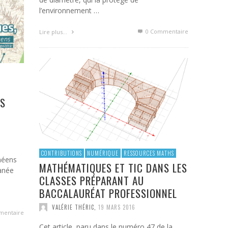
l’environnement …
0 Commentaire
Lire plus…
ES
CONTRIBUTIONS
NUMÉRIQUE
RESSOURCES MATHS
néens
MATHÉMATIQUES ET TIC DANS LES
ranée
CLASSES PRÉPARANT AU
BACCALAURÉAT PROFESSIONNEL
VALÉRIE THÉRIC
,
19 MARS 2016
mentaire
Cet article, paru dans le numéro 47 de la