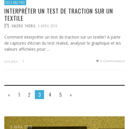
EGLS BAC PRO
INTERPRÉTER UN TEST DE TRACTION SUR UN
TEXTILE
VALÉRIE THÉRIC
,
9 AVRIL 2016
Comment interpréter un test de traction sur un textile? A partir
de captures d’écran du test réalisé, analyser le graphique et les
valeurs affichées pour …
0 Commentaire
Lire plus…
«
1
2
3
4
5
»
8 AVRIL 2018
8 AVRIL 2018
7 AVRIL 2018
4 AVRIL 2018