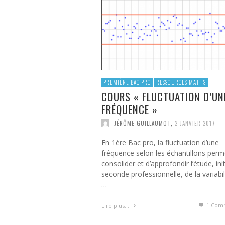
PROGRAMME COMPLÉMENTAIRE
BACCALAURÉAT PROFESSIONNE
VALÉRIE THÉRIC
,
19 MARS 2016
PREMIÈRE BAC PRO
RESSOURCES MATHS
COURS « FLUCTUATION D’UN
FRÉQUENCE »
JÉRÔME GUILLAUMOT
,
2 JANVIER 2017
En 1ère Bac pro, la fluctuation d’une
fréquence selon les échantillons perm
consolider et d’approfondir l’étude, ini
seconde professionnelle, de la variabil
…
1
Comm
Lire plus…