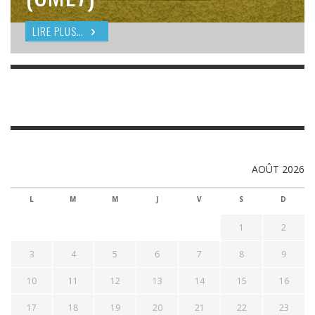
LIRE PLUS…
LIRE PLUS…
AOÛT 2026
L
M
M
J
V
S
D
1
2
3
4
5
6
7
8
9
10
11
12
13
14
15
16
17
18
19
20
21
22
23