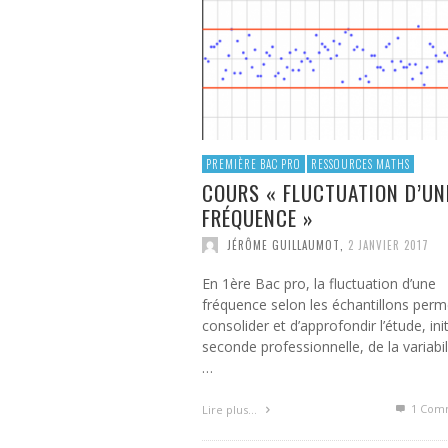
PROGRAMME COMPLÉMENTAIRE
BACCALAURÉAT PROFESSIONNE
VALÉRIE THÉRIC
,
19 MARS 2016
PREMIÈRE BAC PRO
RESSOURCES MATHS
COURS « FLUCTUATION D’UN
FRÉQUENCE »
JÉRÔME GUILLAUMOT
,
2 JANVIER 2017
En 1ère Bac pro, la fluctuation d’une
fréquence selon les échantillons perm
consolider et d’approfondir l’étude, ini
seconde professionnelle, de la variabil
…
1
Comm
Lire plus…