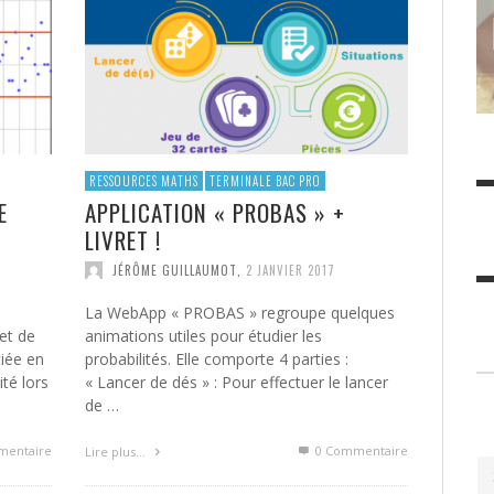
ADMIN
,
18 MARS 2016
VALÉRIE THÉRIC
DELPHINE PISON
,
,
8 OCTOBRE 2017
8 OCTOBRE
L
(CME7)
2017
DELPHINE PISON
,
8 AVRIL 2018
RESSOURCES MATHS
TERMINALE BAC PRO
E
APPLICATION « PROBAS » +
LIVRET !
JÉRÔME GUILLAUMOT
,
2 JANVIER 2017
La WebApp « PROBAS » regroupe quelques
et de
animations utiles pour étudier les
tiée en
probabilités. Elle comporte 4 parties :
ité lors
« Lancer de dés » : Pour effectuer le lancer
de …
entaire
0 Commentaire
Lire plus…